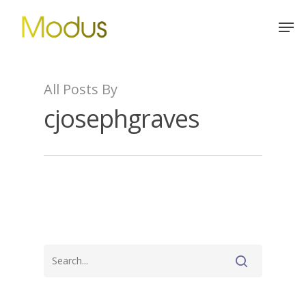
Skip
Men
to
main
content
All Posts By
cjosephgraves